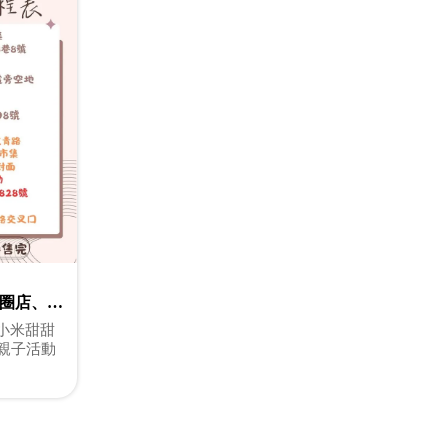
圈店、三
#小米甜甜
#親子活動